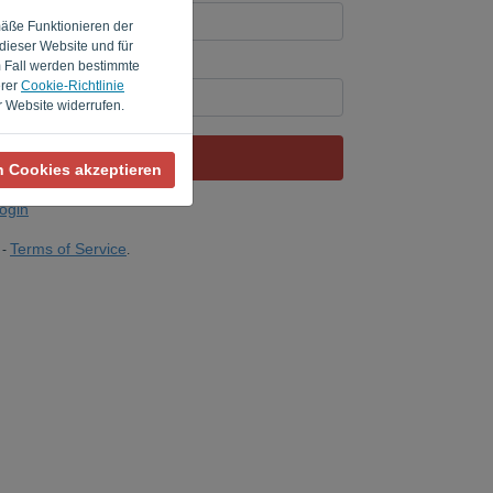
mäße Funktionieren der
dieser Website und für
m Fall werden bestimmte
omputer? Füllen Sie '
' aus.
erer
Cookie-Richtlinie
 Website widerrufen.
LINK SENDEN
n Cookies akzeptieren
ogin
Terms of Service
-
.