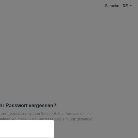
Sprache:
DE
Ihr Passwort vergessen?
 zurückzusetzen, geben Sie die E-Mail-Adresse ein, mit
melden. An diese E-Mail-Adresse wird ein Link gesendet,
r Passwort zurücksetzen können.