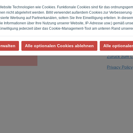
r Website Technologien wie Cookies. Funktionale Cookies sind für das ordnungsge
nen nicht abgelehnt werden. Billit verwendet außerdem Cookies zur Verbesserung 
ierte Werbung auf Partnerkanälen, sofern Sie Ihre Einwilligung erteilen. In diese
Sind Sie kein C
 Informationen über Ihre Nutzung unserer Website, IP-Adresse usw.) gemäß uns
 Einwilligung jederzeit über das Cookie-Management-Tool am unteren Rand unserer
erwalten
Alle optionalen Cookies ablehnen
Alle optionale
Zurück zum L
Privacy Policy