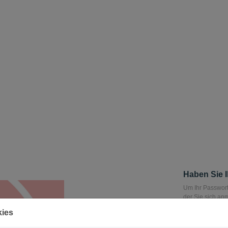
Haben Sie 
Um Ihr Passwort
der Sie sich an
über den Sie Ih
kies
E-mail