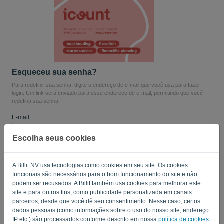
Idioma:
PT
Esqueceu sua senha?
Para redefinir sua senha, digite o endereço de e-mail que você usa para fazer
login. Um link será enviado para esse endereço de e-mail, permitindo que você
redefina sua senha.
E-mail
Escolha seus cookies
Você não é um computador? Preencha '
'.
A Billit NV usa tecnologias como cookies em seu site. Os cookies
funcionais são necessários para o bom funcionamento do site e não
podem ser recusados. A Billit também usa cookies para melhorar este
site e para outros fins, como publicidade personalizada em canais
ENVIAR LINK
parceiros, desde que você dê seu consentimento. Nesse caso, certos
dados pessoais (como informações sobre o uso do nosso site, endereço
Voltar ao login
IP etc.) são processados conforme descrito em nossa
política de cookies
.