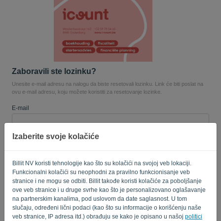
Jezik:
SR
Zaboravili ste lozinku?
Unesite e-mail adresu na nalogu da biste resetovali lozinku. Link će biti poslat na
ovu e-mail adresu, koju možete koristiti za resetovanje lozinke.
E-mail
Izaberite svoje kolačiće
Zar nisi kompjuter? Popunite '
'.
Billit NV koristi tehnologije kao što su kolačići na svojoj veb lokaciji.
Funkcionalni kolačići su neophodni za pravilno funkcionisanje veb
stranice i ne mogu se odbiti. Billit takođe koristi kolačiće za poboljšanje
POŠALJI LINK
ove veb stranice i u druge svrhe kao što je personalizovano oglašavanje
na partnerskim kanalima, pod uslovom da date saglasnost. U tom
Nazad na stranicu za prijavu
slučaju, određeni lični podaci (kao što su informacije o korišćenju naše
veb stranice, IP adresa itd.) obrađuju se kako je opisano u našoj
politici