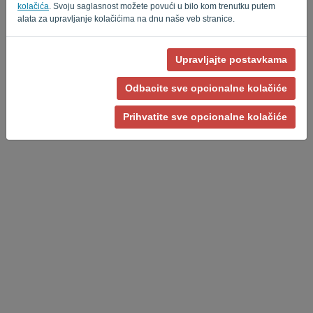
Privacy Policy
Terms of Service
-
.
kolačića
. Svoju saglasnost možete povući u bilo kom trenutku putem
alata za upravljanje kolačićima na dnu naše veb stranice.
Upravljajte postavkama
Odbacite sve opcionalne kolačiće
Prihvatite sve opcionalne kolačiće