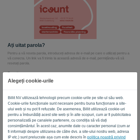
Limbă:
RO
Ați uitat parola?
Pentru a vă reseta parola, introduceți adresa de e-mail pe care o utilizați pentru a
vă conecta. Un link va fi trimis la această adresă de e-mail, permițându-vă să
resetați parola.
E-mail
Alegeți cookie-urile
Nu ești un computer? Completați „
”.
Billit NV utilizează tehnologii precum cookie-urile pe site-ul său web.
Cookie-urile funcționale sunt necesare pentru buna funcționare a site-
ului web și nu pot fi refuzate. De asemenea, Billit utilizează cookie-uri
pentru a îmbunătăți acest site web și în alte scopuri, cum ar fi publicitatea
personalizată pe canalele partenere, cu condiția să vă dați
TRIMITE LINK
consimțământul. În acest caz, anumite date cu caracter personal (cum ar
fi informații despre utilizarea de către dvs. a site-ului nostru web, adresa
Înapoi la autentificare
IP etc.) sunt prelucrate așa cum este descris în
politica noastră privind