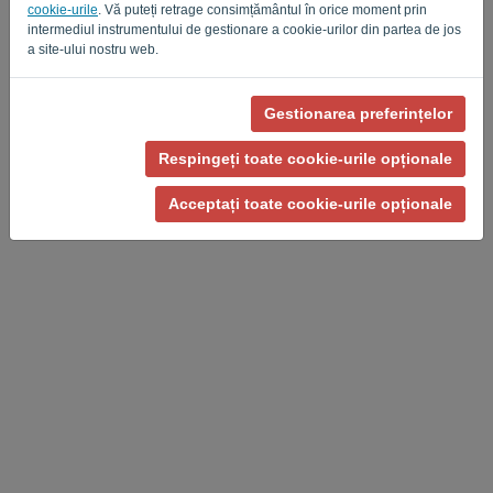
cookie-urile
. Vă puteți retrage consimțământul în orice moment prin
Privacy Policy
Terms of Service
-
.
intermediul instrumentului de gestionare a cookie-urilor din partea de jos
a site-ului nostru web.
Gestionarea preferințelor
Respingeți toate cookie-urile opționale
Acceptați toate cookie-urile opționale