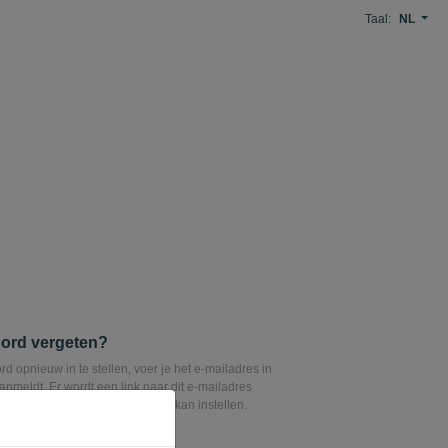
Taal:
NL
ord vergeten?
 opnieuw in te stellen, voer je het e-mailadres in
nmeldt. Er wordt een link naar dit e-mailadres
mee je je wachtwoord opnieuw kan instellen.