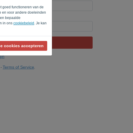
et goed functioneren van de
te en voor andere doeleinden
rden bepaalde
 dan '
' in.
en in ons
cookiebeleid
. Je kan
VERSTUUR LINK
le cookies accepteren
gin
Terms of Service
-
.