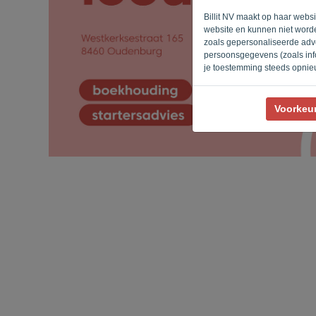
Billit NV maakt op haar webs
website en kunnen niet worde
zoals gepersonaliseerde adve
persoonsgegevens (zoals info
je toestemming steeds opnie
Voorkeu