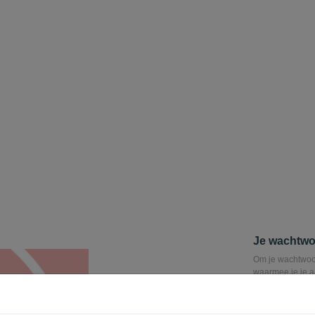
Je wachtwo
Om je wachtwoord
waarmee je je aa
verzonden, waar
E-mail