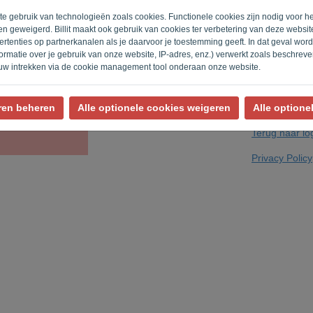
ite gebruik van technologieën zoals cookies. Functionele cookies zijn nodig voor h
n geweigerd. Billit maakt ook gebruik van cookies ter verbetering van deze websi
rtenties op partnerkanalen als je daarvoor je toestemming geeft. In dat geval wo
Geen robot? Vul
rmatie over je gebruik van onze website, IP-adres, enz.) verwerkt zoals beschrev
uw intrekken via de cookie management tool onderaan onze website.
ren beheren
Alle optionele cookies weigeren
Alle optione
Terug naar lo
Privacy Policy