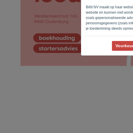
Billit NV maakt op haar webs
website en kunnen niet worde
zoals gepersonaliseerde adve
persoonsgegevens (zoals info
je toestemming steeds opnie
Voorkeu