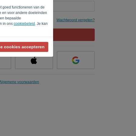
et goed functioneren van de
te en voor andere doeleinden
rden bepaalde
e
Wachtwoord vergeten?
en in ons
cookiebeleid
. Je kan
AANMELDEN
le cookies accepteren
Algemene voorwaarden