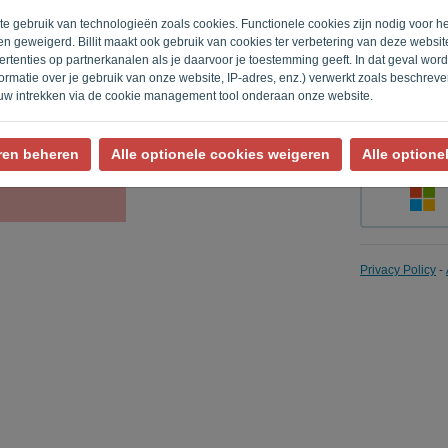
ite gebruik van technologieën zoals cookies. Functionele cookies zijn nodig voor h
n geweigerd. Billit maakt ook gebruik van cookies ter verbetering van deze websi
rtenties op partnerkanalen als je daarvoor je toestemming geeft. In dat geval wo
Herinner m
rmatie over je gebruik van onze website, IP-adres, enz.) verwerkt zoals beschrev
uw intrekken via de cookie management tool onderaan onze website.
ren beheren
Alle optionele cookies weigeren
Alle optione
Privacy Policy
-