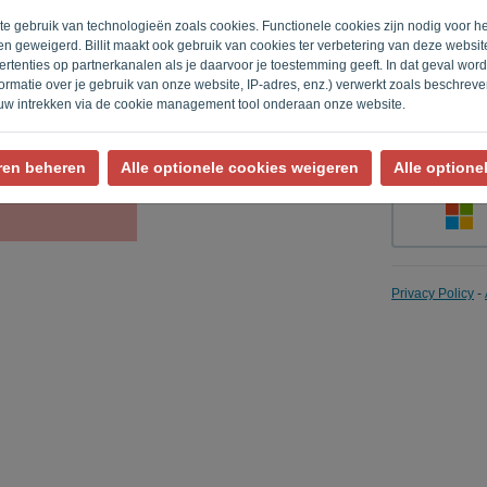
ite gebruik van technologieën zoals cookies. Functionele cookies zijn nodig voor h
n geweigerd. Billit maakt ook gebruik van cookies ter verbetering van deze websi
rtenties op partnerkanalen als je daarvoor je toestemming geeft. In dat geval wo
Herinner m
rmatie over je gebruik van onze website, IP-adres, enz.) verwerkt zoals beschrev
uw intrekken via de cookie management tool onderaan onze website.
ren beheren
Alle optionele cookies weigeren
Alle optione
Privacy Policy
-