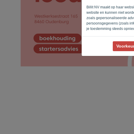
Billit NV maakt op haar webs
website en kunnen niet worde
zoals gepersonaliseerde adve
persoonsgegevens (zoals info
je toestemming steeds opnie
Voorkeu