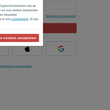
et goed functioneren van de
te en voor andere doeleinden
rden bepaalde
e
Wachtwoord vergeten?
en in ons
cookiebeleid
. Je kan
AANMELDEN
le cookies accepteren
Algemene voorwaarden