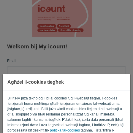
Lingwa:
MA'
Welkom bij My icount!
Email
Agħżel il-cookies tiegħek
Password
Billit NV juża teknoloġiji bħal cookies fuq il-websajt tiegħu. Il-cookies
funzjonali huma meħtieġa għall-funzjonament xieraq tal-websajt u ma
Fakkarni
Insejt il-password?
jistgħux jiġu rrifjutati. Billit juża wkoll cookies biex itejjeb din il-websajt u
għal skopijiet oħra bħal reklamar personalizzat fuq kanali msieħba,
sakemm tagħti l-kunsens tiegħek. F'dak il-każ, ċerta data personali (bħal
SINJAL
informazzjoni dwar l-użu tiegħek tal-websajt tagħna, l-indirizz IP, eċċ.) tiġi
pproċessata kif deskritt fil-
politika tal-cookies
tagħna. Tista 'tirtira l-