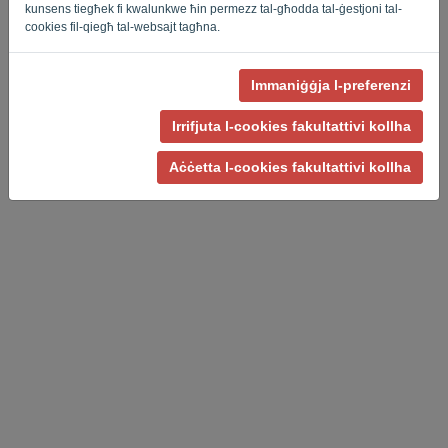
kunsens tiegħek fi kwalunkwe ħin permezz tal-għodda tal-ġestjoni tal-
cookies fil-qiegħ tal-websajt tagħna.
Immaniġġja l-preferenzi
Politika ta 'Privatezza
-
Termini u Kundizzjonijiet
Irrifjuta l-cookies fakultattivi kollha
Aċċetta l-cookies fakultattivi kollha