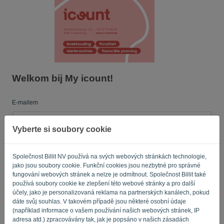
Jazyk:
CS
Welkom bij My icount!
E-mailem
Vyberte si soubory cookie
Heslo
Společnost Billit NV používá na svých webových stránkách technologie,
jako jsou soubory cookie. Funkční cookies jsou nezbytné pro správné
fungování webových stránek a nelze je odmítnout. Společnost Billit také
Připomeň mi to
Zapomněli jste heslo?
používá soubory cookie ke zlepšení této webové stránky a pro další
účely, jako je personalizovaná reklama na partnerských kanálech, pokud
dáte svůj souhlas. V takovém případě jsou některé osobní údaje
PŘIHLÁSIT SE
(například informace o vašem používání našich webových stránek, IP
adresa atd.) zpracovávány tak, jak je popsáno v našich zásadách