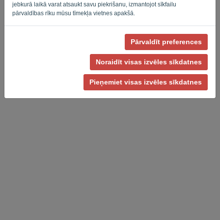
jebkurā laikā varat atsaukt savu piekrišanu, izmantojot sīkfailu
pārvaldības rīku mūsu tīmekļa vietnes apakšā.
Pārvaldīt preferences
Privātuma politika
-
Noteikumi un nosacījumi
Noraidīt visas izvēles sīkdatnes
Pieņemiet visas izvēles sīkdatnes