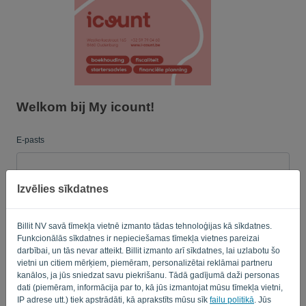
Valoda:
LV
Welkom bij My icount!
E-pasts
Izvēlies sīkdatnes
Parole
Billit NV savā tīmekļa vietnē izmanto tādas tehnoloģijas kā sīkdatnes.
Funkcionālās sīkdatnes ir nepieciešamas tīmekļa vietnes pareizai
Atgādināt
Aizmirsu paroli?
darbībai, un tās nevar atteikt. Billit izmanto arī sīkdatnes, lai uzlabotu šo
vietni un citiem mērķiem, piemēram, personalizētai reklāmai partneru
kanālos, ja jūs sniedzat savu piekrišanu. Tādā gadījumā daži personas
PIERAKSTĪTIES
dati (piemēram, informācija par to, kā jūs izmantojat mūsu tīmekļa vietni,
IP adrese utt.) tiek apstrādāti, kā aprakstīts mūsu sīk
failu politikā
. Jūs