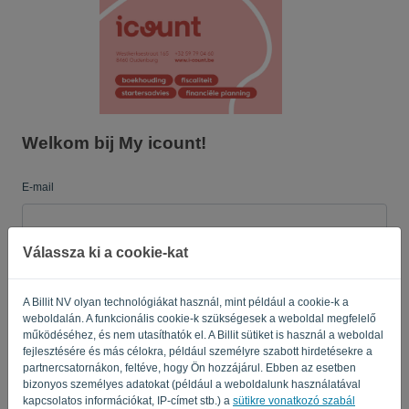
Nyelv:
HU
Welkom bij My icount!
E-mail
Válassza ki a cookie-kat
Jelszó
A Billit NV olyan technológiákat használ, mint például a cookie-k a
weboldalán. A funkcionális cookie-k szükségesek a weboldal megfelelő
Emlékeztess
Elfelejtett jelszó?
működéséhez, és nem utasíthatók el. A Billit sütiket is használ a weboldal
fejlesztésére és más célokra, például személyre szabott hirdetésekre a
partnercsatornákon, feltéve, hogy Ön hozzájárul. Ebben az esetben
BEJELENTKEZÉS
bizonyos személyes adatokat (például a weboldalunk használatával
kapcsolatos információkat, IP-címet stb.) a
sütikre vonatkozó szabál