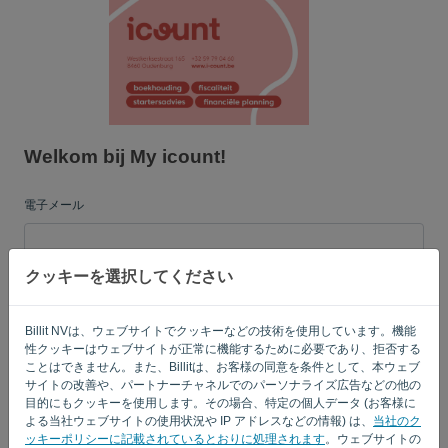
言語:
JA
Welkom bij My icount!
電子メール
クッキーを選択してください
[パスワード]
Billit NVは、ウェブサイトでクッキーなどの技術を使用しています。機能
性クッキーはウェブサイトが正常に機能するために必要であり、拒否する
私を覚えている
パスワードを忘れた?
ことはできません。また、Billitは、お客様の同意を条件として、本ウェブ
サイトの改善や、パートナーチャネルでのパーソナライズ広告などの他の
目的にもクッキーを使用します。その場合、特定の個人データ (お客様に
ログイン
よる当社ウェブサイトの使用状況や IP アドレスなどの情報) は、
当社のク
ッキーポリシーに記載されているとおりに処理されます
。ウェブサイトの