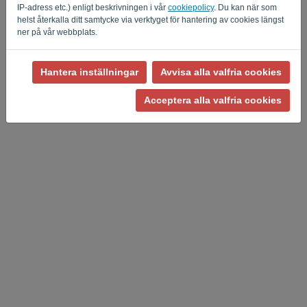
IP-adress etc.) enligt beskrivningen i vår
cookiepolicy
. Du kan när som
helst återkalla ditt samtycke via verktyget för hantering av cookies längst
ner på vår webbplats.
Hantera inställningar
Avvisa alla valfria cookies
Sekretesspolicy
-
Villkor och bestämmelser
Acceptera alla valfria cookies