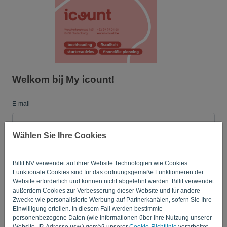
Sprache:
DE
Welkom bij My icount!
E-mail
Wählen Sie Ihre Cookies
Passwort
Billit NV verwendet auf ihrer Website Technologien wie Cookies.
Funktionale Cookies sind für das ordnungsgemäße Funktionieren der
Merken
Passwort vergessen?
Website erforderlich und können nicht abgelehnt werden. Billit verwendet
außerdem Cookies zur Verbesserung dieser Website und für andere
Zwecke wie personalisierte Werbung auf Partnerkanälen, sofern Sie Ihre
ANMELDEN
Einwilligung erteilen. In diesem Fall werden bestimmte
personenbezogene Daten (wie Informationen über Ihre Nutzung unserer
Website, IP-Adresse usw.) gemäß unserer
Cookie-Richtlinie
verarbeitet.